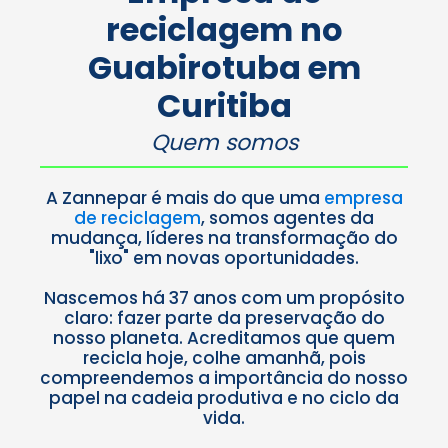
e consciente
reciclagem no
como a
Zannepar.
Guabirotuba
em
Saiba
mais
Curitiba
Quem somos
A Zannepar é mais do que uma
empresa
de reciclagem
, somos agentes da
mudança, líderes na transformação do
"lixo" em novas oportunidades.
Nascemos há 37 anos com um propósito
claro: fazer parte da preservação do
nosso planeta. Acreditamos que quem
recicla hoje, colhe amanhã, pois
compreendemos a importância do nosso
papel na cadeia produtiva e no ciclo da
vida.