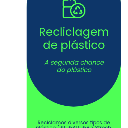
Recliclagem
de plástico
A segunda chance
do plástico
Reciclamos diversos tipos de
plástico (PP, PEAD, PEBD, Strech,