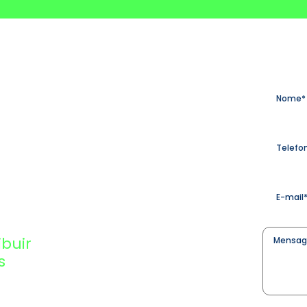
Nome
o
Telefo
E-
mail
*
Mensa
buir
s