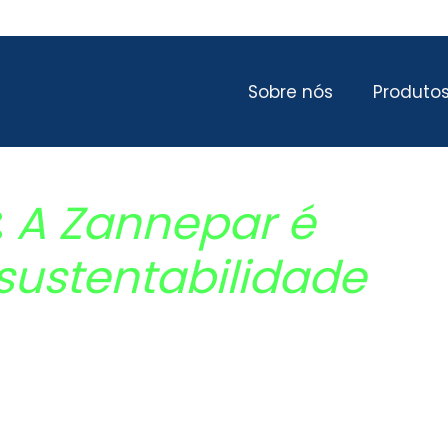
Sobre nós
Produto
:
A Zannepar é
sustentabilidade