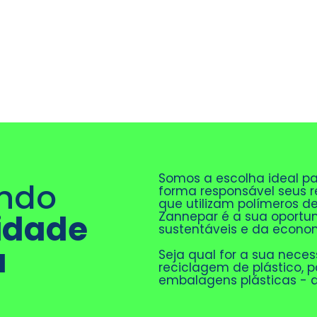
Somos a escolha ideal pa
ndo
forma responsável seus r
que utilizam polímeros de
idade
Zannepar é a sua oportun
sustentáveis e da econom
a
Seja qual for a sua nece
reciclagem de plástico, 
embalagens plásticas - a