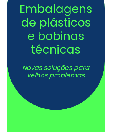
Embalagens
de plásticos
e bobinas
técnicas
Novas soluções para
velhos problemas