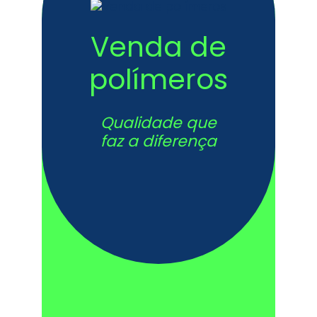
Venda de
polímeros
Qualidade que
faz a diferença