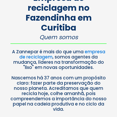
e consciente
reciclagem no
como a
Zannepar.
Fazendinha
em
Saiba
mais
Curitiba
Quem somos
A Zannepar é mais do que uma
empresa
de reciclagem
, somos agentes da
mudança, líderes na transformação do
"lixo" em novas oportunidades.
Nascemos há 37 anos com um propósito
claro: fazer parte da preservação do
nosso planeta. Acreditamos que quem
recicla hoje, colhe amanhã, pois
compreendemos a importância do nosso
papel na cadeia produtiva e no ciclo da
vida.