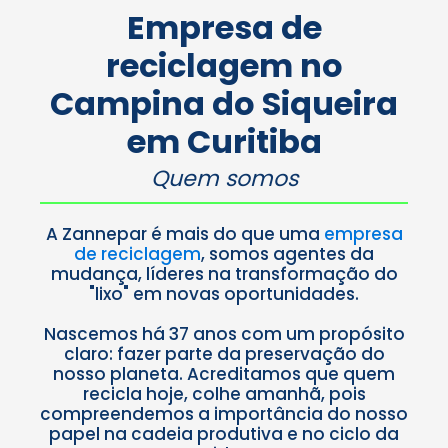
empresa
Empresa de
responsável
e consciente
reciclagem no
como a
Zannepar.
Campina do Siqueira
Saiba
mais
em Curitiba
Quem somos
A Zannepar é mais do que uma
empresa
de reciclagem
, somos agentes da
mudança, líderes na transformação do
"lixo" em novas oportunidades.
Nascemos há 37 anos com um propósito
claro: fazer parte da preservação do
nosso planeta. Acreditamos que quem
recicla hoje, colhe amanhã, pois
compreendemos a importância do nosso
papel na cadeia produtiva e no ciclo da